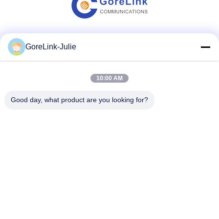
Soziale Medien
GoreLink-Julie
10:00 AM
Schnelle Kontaktaufnahme
Good day, what product are you looking for?
Telefon
86-755-89320995
E-Mail
sales@gorelink.com
Adresse
4F, Gebäude E, Shentou Center, Huilong Road Nr. 1,
Longgang, Shenzhen, China