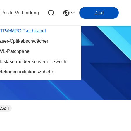
t Uns In Verbindung
Zitat
TP®/MPO Patchkabel
aser-Optikabschwächer
WL-Patchpanel
ten
lasfasermedienkonverter-Switch
elekommunikationszubehör
 LSZH