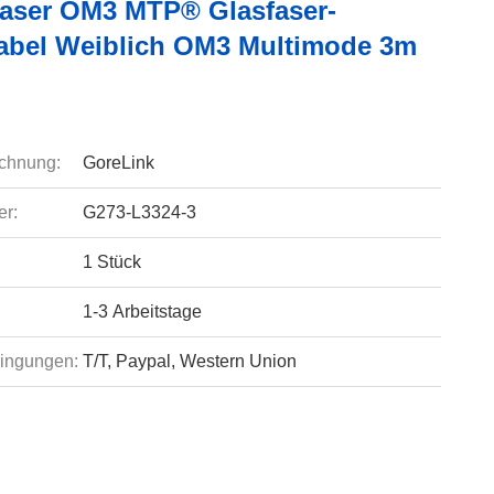
faser OM3 MTP® Glasfaser-
bel Weiblich OM3 Multimode 3m
chnung:
GoreLink
r:
G273-L3324-3
1 Stück
1-3 Arbeitstage
ingungen:
T/T, Paypal, Western Union