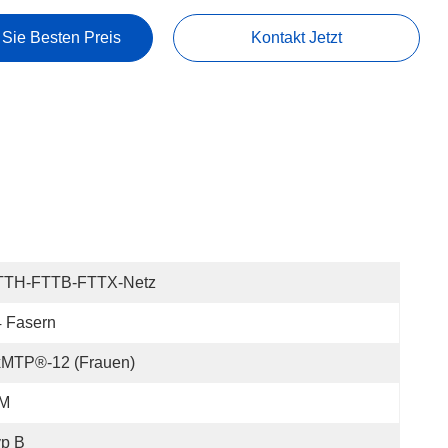
 Sie Besten Preis
Kontakt Jetzt
TTH-FTTB-FTTX-Netz
 Fasern
xMTP®-12 (Frauen)
 M
yp B