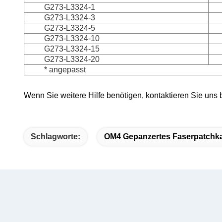
G273-L3324-1
G273-L3324-3
G273-L3324-5
G273-L3324-10
G273-L3324-15
G273-L3324-20
* angepasst
Wenn Sie weitere Hilfe benötigen, kontaktieren Sie uns 
Schlagworte:
OM4 Gepanzertes Faserpatchk