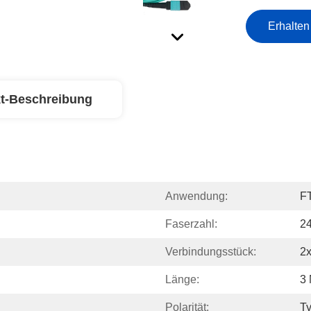
Erhalten
t-Beschreibung
Anwendung:
F
Faserzahl:
24
Verbindungsstück:
2
Länge:
3
Polarität:
T