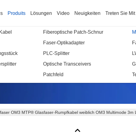
Us
Produits
Lösungen
Video
Neuigkeiten
Treten Sie Mi
Kabel
Fiberoptische Patch-Schnur
M
Faser-Optikadapter
F
ngsstück
PLC-Splitter
L
nzelheiten Zu Den Produk
splitter
Optische Transceivers
G
Patchfeld
T
sfaser OM3 MTP® Glasfaser-Rumpfkabel weiblich OM3 Multimode 3m