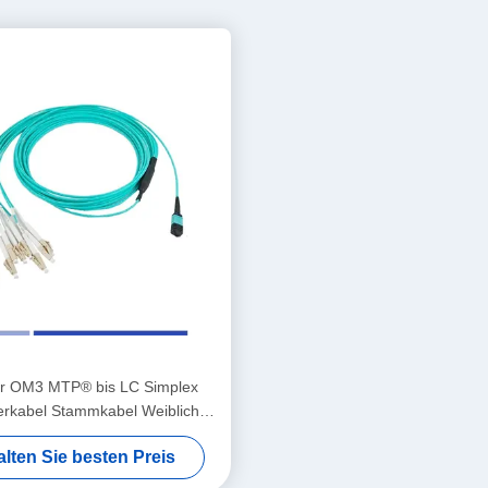
r OM3 MTP® bis LC Simplex
erkabel Stammkabel Weiblich
LSZH Patch Cord 1m
alten Sie besten Preis