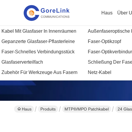
Haus
Über 
Kabel Mit Glasfaser In Innenräumen
Außenfaseroptische 
Gepanzerte Glasfaser-Pflasterleine
Faser-Optikzopf
Faser-Schnelles Verbindungsstück
Faser-Optikverbindu
Ei
Glasfaserverteilfach
Schließung Der Faser
Zubehör Für Werkzeuge Aus Fasern
Netz-Kabel
Haus
Produits
MTP®/MPO Patchkabel
24 Gla